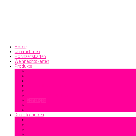
Home
Unternehmen
Hochzeitskarten
Weihnachtskarten
Produkte
Geschäftsdrucksachen
Visitenkarten
Familiendrucksachen
Sonstiges
Drucktechniken
Offsetdruck