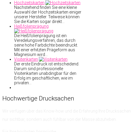
Hochzeitskarten
Nachstehend finden Sie eine kleine
Auswahl der Hochzeitskarten einiger
unserer Hersteller. Teilweise können
Sie die Karten sogar direkt…
Heißfolienprägung
Die Heißfolienprägung ist ein
Veredelungsverfahren, das durch
seine hohe Farbdichte beeindruckt.
Mit einer erhitzten Prägeform aus
Magnesium wird…
Visitenkarten
Der erste Eindruck ist entscheidend.
Darum sind professionelle
Visitenkarten unabdingbar für den
Erfolg im geschäftlichen, wie im
privaten…
Hochwertige
Drucksachen
Wir verfügen über das Know-how
und die Erfahrung
Ihre Drucksachen 
nur sichtbar, sondern auch fühlbar von der Masse abzuheben.
Für Ihre höchsten Ansprüche.