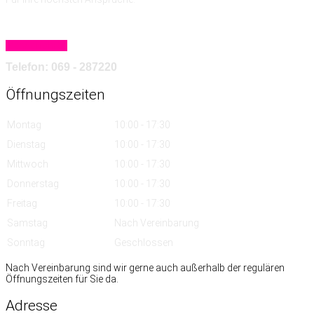
Mehr erfahren
Telefon: 069 - 287220
Öffnungszeiten
Montag
10:00 - 17:30
Dienstag
10:00 - 17:30
Mittwoch
10:00 - 17:30
Donnerstag
10:00 - 17:30
Freitag
10:00 - 17:30
Samstag
Nach Vereinbarung
Sonntag
Geschlossen
Nach Vereinbarung sind wir gerne auch außerhalb der regulären
Öffnungszeiten für Sie da.
Adresse