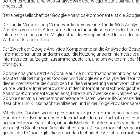
betrachtet wurde. Eine Web-Analyse wird überwiegend zur Optimierung 
eingesetzt.
Betreibergesellschaft der Google-Analytics-Komponente ist die Googl
Der für die Verarbeitung Verantwortliche verwendet für die Web-Analys
Zusatzes wird die IP-Adresse des Internetanschlusses der betroffenen
Internetseiten aus einem Mitgliedstaat der Europäischen Union oder
Wirtschaftsraum erfolgt.
Der Zweck der Google-Analytics-Komponente ist die Analyse der Besuc
Informationen unter anderem dazu, die Nutzung unserer Internetseite a
Internetseiten aufzeigen, zusammenzustellen, und um weitere mit der N
erbringen.
Google Analytics setzt ein Cookie auf dem informationstechnologisch
erläutert. Mit Setzung des Cookies wird Google eine Analyse der Benutzu
dieser Internetseite, die durch den für die Verarbeitung Verantwortlich
wurde, wird der Internetbrowser auf dem informationstechnologischen
Analytics-Komponente veranlasst, Daten zum Zwecke der Online-Analy
Google Kenntnis über personenbezogene Daten, wie der IP-Adresse der 
Besucher und Klicks nachzuvollziehen und in der Folge Provisionsab
Mittels des Cookies werden personenbezogene Informationen, beispielsw
Häufigkeit der Besuche unserer Internetseite durch die betroffene Pers
personenbezogenen Daten, einschließlich der IP-Adresse des von der 
Vereinigten Staaten von Amerika übertragen. Diese personenbezogene
gespeichert. Google gibt diese über das technische Verfahren erhobe