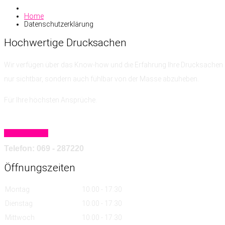
Home
Datenschutzerklärung
Hochwertige
Drucksachen
Wir verfügen über das Know-how
und die Erfahrung
Ihre Drucksachen 
nur sichtbar, sondern auch fühlbar von der Masse abzuheben.
Für Ihre höchsten Ansprüche.
Mehr erfahren
Telefon: 069 - 287220
Öffnungszeiten
Montag
10:00 - 17:30
Dienstag
10:00 - 17:30
Mittwoch
10:00 - 17:30