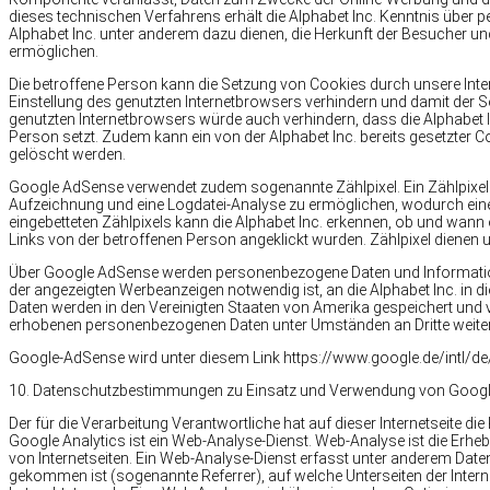
dieses technischen Verfahrens erhält die Alphabet Inc. Kenntnis über 
Alphabet Inc. unter anderem dazu dienen, die Herkunft der Besucher u
ermöglichen.
Die betroffene Person kann die Setzung von Cookies durch unsere Interne
Einstellung des genutzten Internetbrowsers verhindern und damit der 
genutzten Internetbrowsers würde auch verhindern, dass die Alphabet
Person setzt. Zudem kann ein von der Alphabet Inc. bereits gesetzter
gelöscht werden.
Google AdSense verwendet zudem sogenannte Zählpixel. Ein Zählpixel ist 
Aufzeichnung und eine Logdatei-Analyse zu ermöglichen, wodurch ein
eingebetteten Zählpixels kann die Alphabet Inc. erkennen, ob und wann 
Links von der betroffenen Person angeklickt wurden. Zählpixel dienen 
Über Google AdSense werden personenbezogene Daten und Informatio
der angezeigten Werbeanzeigen notwendig ist, an die Alphabet Inc. in
Daten werden in den Vereinigten Staaten von Amerika gespeichert und ve
erhobenen personenbezogenen Daten unter Umständen an Dritte weiter
Google-AdSense wird unter diesem Link https://www.google.de/intl/de/
10. Datenschutzbestimmungen zu Einsatz und Verwendung von Google
Der für die Verarbeitung Verantwortliche hat auf dieser Internetseite 
Google Analytics ist ein Web-Analyse-Dienst. Web-Analyse ist die E
von Internetseiten. Ein Web-Analyse-Dienst erfasst unter anderem Daten 
gekommen ist (sogenannte Referrer), auf welche Unterseiten der Interne