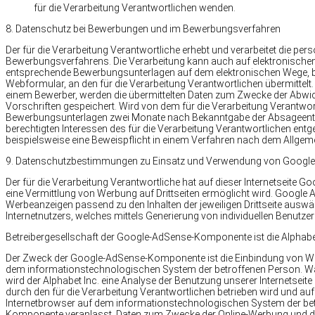
für die Verarbeitung Verantwortlichen wenden.
8. Datenschutz bei Bewerbungen und im Bewerbungsverfahren
Der für die Verarbeitung Verantwortliche erhebt und verarbeitet die
Bewerbungsverfahrens. Die Verarbeitung kann auch auf elektronischem
entsprechende Bewerbungsunterlagen auf dem elektronischen Wege, beisp
Webformular, an den für die Verarbeitung Verantwortlichen übermittelt. 
einem Bewerber, werden die übermittelten Daten zum Zwecke der Abwi
Vorschriften gespeichert. Wird von dem für die Verarbeitung Verantwo
Bewerbungsunterlagen zwei Monate nach Bekanntgabe der Absageents
berechtigten Interessen des für die Verarbeitung Verantwortlichen entg
beispielsweise eine Beweispflicht in einem Verfahren nach dem Allge
9. Datenschutzbestimmungen zu Einsatz und Verwendung von Googl
Der für die Verarbeitung Verantwortliche hat auf dieser Internetseite G
eine Vermittlung von Werbung auf Drittseiten ermöglicht wird. Google 
Werbeanzeigen passend zu den Inhalten der jeweiligen Drittseite ausw
Internetnutzers, welches mittels Generierung von individuellen Benutzer
Betreibergesellschaft der Google-AdSense-Komponente ist die Alphabe
Der Zweck der Google-AdSense-Komponente ist die Einbindung von Werb
dem informationstechnologischen System der betroffenen Person. Was 
wird der Alphabet Inc. eine Analyse der Benutzung unserer Internetseite e
durch den für die Verarbeitung Verantwortlichen betrieben wird und a
Internetbrowser auf dem informationstechnologischen System der bet
Komponente veranlasst, Daten zum Zwecke der Online-Werbung und der