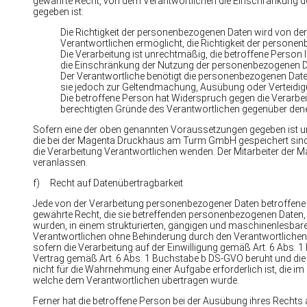
gewährte Recht, von dem Verantwortlichen die Einschränkung d
gegeben ist:
Die Richtigkeit der personenbezogenen Daten wird von der 
Verantwortlichen ermöglicht, die Richtigkeit der persone
Die Verarbeitung ist unrechtmäßig, die betroffene Perso
die Einschränkung der Nutzung der personenbezogenen D
Der Verantwortliche benötigt die personenbezogenen Daten 
sie jedoch zur Geltendmachung, Ausübung oder Verteidi
Die betroffene Person hat Widerspruch gegen die Verarbeit
berechtigten Gründe des Verantwortlichen gegenüber den
Sofern eine der oben genannten Voraussetzungen gegeben ist u
die bei der Magenta Druckhaus am Turm GmbH gespeichert sind, ve
die Verarbeitung Verantwortlichen wenden. Der Mitarbeiter de
veranlassen.
f) Recht auf Datenübertragbarkeit
Jede von der Verarbeitung personenbezogener Daten betroffene
gewährte Recht, die sie betreffenden personenbezogenen Daten, 
wurden, in einem strukturierten, gängigen und maschinenlesbar
Verantwortlichen ohne Behinderung durch den Verantwortlichen,
sofern die Verarbeitung auf der Einwilligung gemäß Art. 6 Abs.
Vertrag gemäß Art. 6 Abs. 1 Buchstabe b DS-GVO beruht und die V
nicht für die Wahrnehmung einer Aufgabe erforderlich ist, die im 
welche dem Verantwortlichen übertragen wurde.
Ferner hat die betroffene Person bei der Ausübung ihres Rechts