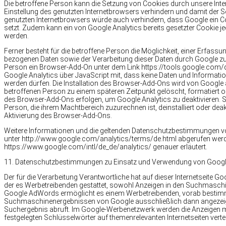
Die betroffene Person kann die Setzung von Cookies durch unsere Interne
Einstellung des genutzten Internetbrowsers verhindern und damit der 
genutzten Internetbrowsers würde auch verhindern, dass Google ein 
setzt. Zudem kann ein von Google Analytics bereits gesetzter Cookie 
werden.
Ferner besteht für die betroffene Person die Möglichkeit, einer Erfassu
bezogenen Daten sowie der Verarbeitung dieser Daten durch Google zu
Person ein Browser-Add-On unter dem Link https://tools.google.com/dl
Google Analytics über JavaScript mit, dass keine Daten und Informatio
werden dürfen. Die Installation des Browser-Add-Ons wird von Google
betroffenen Person zu einem späteren Zeitpunkt gelöscht, formatiert ode
des Browser-Add-Ons erfolgen, um Google Analytics zu deaktivieren. 
Person, die ihrem Machtbereich zuzurechnen ist, deinstalliert oder deakt
Aktivierung des Browser-Add-Ons.
Weitere Informationen und die geltenden Datenschutzbestimmungen vo
unter http://www.google.com/analytics/terms/de.html abgerufen werde
https://www.google.com/intl/de_de/analytics/ genauer erläutert.
11. Datenschutzbestimmungen zu Einsatz und Verwendung von Goo
Der für die Verarbeitung Verantwortliche hat auf dieser Internetseite G
der es Werbetreibenden gestattet, sowohl Anzeigen in den Suchmasch
Google AdWords ermöglicht es einem Werbetreibenden, vorab bestimmte
Suchmaschinenergebnissen von Google ausschließlich dann angezeigt
Suchergebnis abruft. Im Google-Werbenetzwerk werden die Anzeigen m
festgelegten Schlüsselwörter auf themenrelevanten Internetseiten verteil