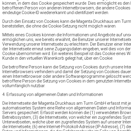
können, in dem das Cookie gespeichert wurde. Dies ermöglicht es den b
betroffenen Person von anderen Internetbrowsern, die andere Cookies e
eindeutige Cookie-ID wiedererkannt und identifiziert werden.
Durch den Einsatz von Cookies kann die Magenta Druckhaus am Turm G
bereitstellen, die ohne die Cookie-Setzung nicht möglich wären.
Mittels eines Cookies können die Informationen und Angebote auf unser
ermöglichen uns, wie bereits erwähnt, die Benutzer unserer Internetsei
Verwendung unserer Internetseite zu erleichtern. Der Benutzer einer In
der Internetseite erneut seine Zugangsdaten eingeben, weil dies von 
Cookie übernommen wird. Ein weiteres Beispiel ist das Cookie eines War
Kunde in den virtuellen Warenkorb gelegt hat, über ein Cookie.
Die betroffene Person kann die Setzung von Cookies durch unsere Intern
Internetbrowsers verhindern und damit der Setzung von Cookies dauerh
einen Internetbrowser oder andere Softwareprogramme gelöscht werden. 
betroffene Person die Setzung von Cookies in dem genutzten Internetbr
vollumfänglich nutzbar.
4. Erfassung von allgemeinen Daten und Informationen
Die Internetseite der Magenta Druckhaus am Turm GmbH erfasst mit jed
automatisiertes System eine Reihe von allgemeinen Daten und Informat
Servers gespeichert. Erfasst werden können die (1) verwendeten Bro
Betriebssystem, (3) die Internetseite, von welcher ein zugreifendes Syst
Unterwebseiten, welche über ein zugreifendes System auf unserer Intern
die Internetseite, (6) eine Internet-Protokoll-Adresse (IP-Adresse), (7)