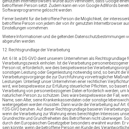
genutzten Internetbrowsers würde auch verhindern, dass Google ein
betroffenen Person setzt. Zudem kann ein von Google AdWords bereits 
Softwareprogramme gelöscht werden.
Ferner besteht für die betroffene Person die Möglichkeit, der intere
betroffene Person von jedem der von ihr genutzten Internetbrowser a
Einstellungen vornehmen.
Weitere Informationen und die geltenden Datenschutzbestimmungen vo
abgerufen werden.
12. Rechtsgrundlage der Verarbeitung
Art. 6 I lit. a DS-GVO dient unserem Unternehmen als Rechtsgrundlage f
Verarbeitungszweck einholen. Ist die Verarbeitung personenbezogener D
Person ist, erforderlich, wie dies beispielsweise bei Verarbeitungsvorgä
sonstigen Leistung oder Gegenleistung notwendig sind, so beruht die Vera
Verarbeitungsvorgänge die zur Durchführung vorvertraglicher Maßnahm
Leistungen. Unterliegt unser Unternehmen einer rechtlichen Verpflich
wird, wie beispielsweise zur Erfüllung steuerlicher Pflichten, so basiert d
Verarbeitung von personenbezogenen Daten erforderlich werden, um le
natürlichen Person zu schützen. Dies wäre beispielsweise der Fall, we
Name, sein Alter, seine Krankenkassendaten oder sonstige lebenswichti
weitergegeben werden müssten. Dann würde die Verarbeitung auf Art. 6 I 
f DS-GVO beruhen. Auf dieser Rechtsgrundlage basieren Verarbeitungs
wenn die Verarbeitung zur Wahrung eines berechtigten Interesses unsere
Grundrechte und Grundfreiheiten des Betroffenen nicht überwiegen. So
durch den Europäischen Gesetzgeber besonders erwähnt wurden. Er ver
sein könnte, wenn die betroffene Person ein Kunde des Verantwortlic