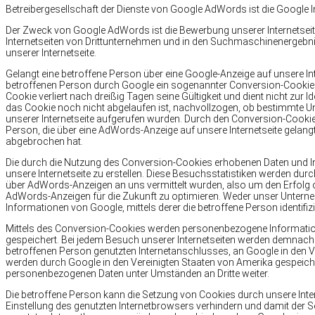
Betreibergesellschaft der Dienste von Google AdWords ist die Google 
Der Zweck von Google AdWords ist die Bewerbung unserer Internetseit
Internetseiten von Drittunternehmen und in den Suchmaschinenerge
unserer Internetseite.
Gelangt eine betroffene Person über eine Google-Anzeige auf unsere I
betroffenen Person durch Google ein sogenannter Conversion-Cookie ab
Cookie verliert nach dreißig Tagen seine Gültigkeit und dient nicht zur
das Cookie noch nicht abgelaufen ist, nachvollzogen, ob bestimmte U
unserer Internetseite aufgerufen wurden. Durch den Conversion-Cooki
Person, die über eine AdWords-Anzeige auf unsere Internetseite gelangt
abgebrochen hat.
Die durch die Nutzung des Conversion-Cookies erhobenen Daten und I
unsere Internetseite zu erstellen. Diese Besuchsstatistiken werden du
über AdWords-Anzeigen an uns vermittelt wurden, also um den Erfolg 
AdWords-Anzeigen für die Zukunft zu optimieren. Weder unser Unte
Informationen von Google, mittels derer die betroffene Person identifiz
Mittels des Conversion-Cookies werden personenbezogene Informatione
gespeichert. Bei jedem Besuch unserer Internetseiten werden demnach
betroffenen Person genutzten Internetanschlusses, an Google in den 
werden durch Google in den Vereinigten Staaten von Amerika gespeich
personenbezogenen Daten unter Umständen an Dritte weiter.
Die betroffene Person kann die Setzung von Cookies durch unsere Interne
Einstellung des genutzten Internetbrowsers verhindern und damit der 