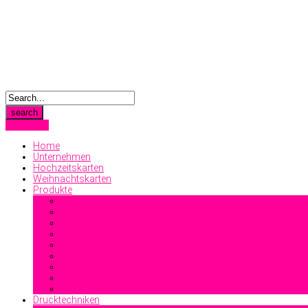
Anmelden
Home
Unternehmen
Hochzeitskarten
Weihnachtskarten
Produkte
Geschäftsdrucksachen
Visitenkarten
Familiendrucksachen
Sonstiges
Drucktechniken