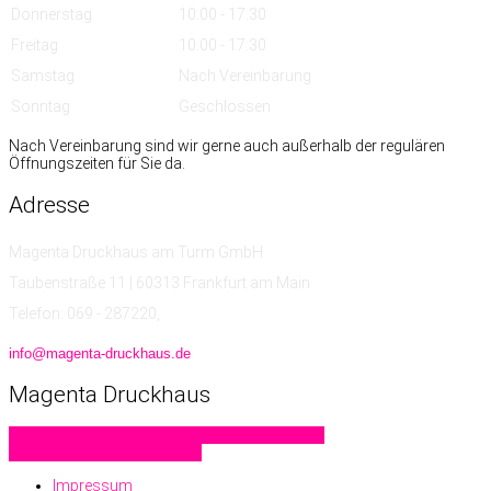
Donnerstag
10:00 - 17:30
Freitag
10:00 - 17:30
Samstag
Nach Vereinbarung
Sonntag
Geschlossen
Nach Vereinbarung sind wir gerne auch außerhalb der regulären
Öffnungszeiten für Sie da.
Adresse
Magenta Druckhaus am Turm GmbH
Taubenstraße 11 | 60313 Frankfurt am Main
Telefon: 069 - 287220,
info@magenta-druckhaus.de
Magenta
Druckhaus
Familiendrucksachen
Geschäftsdrucksachen
Hochzeitskarten
Letterpress
Impressum