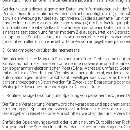
Daten und Informationen, die der Gefahrenabwehr im Falle von Angrif
Bei der Nutzung dieser allgemeinen Daten und Informationen zieht d
Person. Diese Informationen werden vielmehr benötigt, um (1) die Inhalte 
sowie die Werbung für diese zu optimieren, (3) die dauerhafte Funkti
unserer Internetseite zu gewährleisten sowie (4) um Strafverfolgungsb
Informationen bereitzustellen. Diese anonym erhobenen Daten und 
einerseits statistisch und ferner mit dem Ziel ausgewertet, den Datens
ein optimales Schutzniveau für die von uns verarbeiteten personenbez
getrennt von allen durch eine betroffene Person angegebenen person
5. Kontaktmöglichkeit über die Internetseite
Die Internetseite der Magenta Druckhaus am Turm GmbH enthält aufgrun
Kontaktaufnahme zu unserem Unternehmen sowie eine unmittelbare Ko
der sogenannten elektronischen Post (E-Mail-Adresse) umfasst. Sofern
mit dem für die Verarbeitung Verantwortlichen aufnimmt, werden die 
automatisch gespeichert. Solche auf freiwilliger Basis von einer betro
personenbezogenen Daten werden für Zwecke der Bearbeitung oder der
Weitergabe dieser personenbezogenen Daten an Dritte.
6. Routinemäßige Löschung und Sperrung von personenbezogenen D
Der für die Verarbeitung Verantwortliche verarbeitet und speichert pe
Erreichung des Speicherungszwecks erforderlich ist oder sofern dies
Gesetzgeber in Gesetzen oder Vorschriften, welchen der für die Verarbe
Entfällt der Speicherungszweck oder läuft eine vom Europäischen Ric
vorgeschriebene Speicherfrist ab, werden die personenbezogenen Date