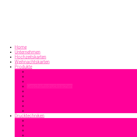
Home
Unternehmen
Hochzeitskarten
Weihnachtskarten
Produkte
Geschäftsdrucksachen
Visitenkarten
Familiendrucksachen
Sonstiges
Drucktechniken
Offsetdruck