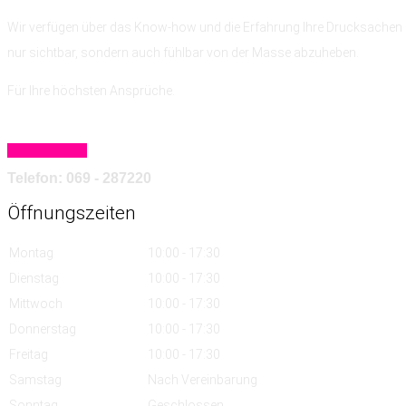
Wir verfügen über das Know-how
und die Erfahrung
Ihre Drucksachen 
nur sichtbar, sondern auch fühlbar von der Masse abzuheben.
Für Ihre höchsten Ansprüche.
Mehr erfahren
Telefon: 069 - 287220
Öffnungszeiten
Montag
10:00 - 17:30
Dienstag
10:00 - 17:30
Mittwoch
10:00 - 17:30
Donnerstag
10:00 - 17:30
Freitag
10:00 - 17:30
Samstag
Nach Vereinbarung
Sonntag
Geschlossen