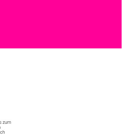
is zum
h
ich