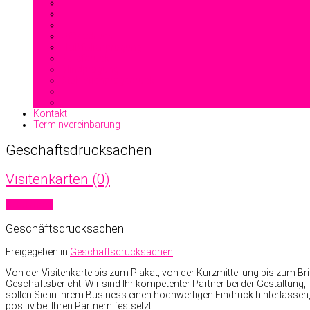
Offsetdruck
Heißfolienprägung
Reliefdruck
Blindprägung
Stahlstichprägedruck
Kontakt
Terminvereinbarung
Geschäftsdrucksachen
Visitenkarten (0)
Read more
Geschäftsdrucksachen
Freigegeben in
Geschäftsdrucksachen
Von der Visitenkarte bis zum Plakat, von der Kurzmitteilung bis zum 
Geschäftsbericht: Wir sind Ihr kompetenter Partner bei der Gestaltung
sollen Sie in Ihrem Business einen hochwertigen Eindruck hinterlassen,
positiv bei Ihren Partnern festsetzt.