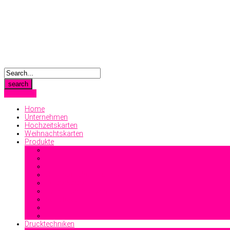
Anmelden
Home
Unternehmen
Hochzeitskarten
Weihnachtskarten
Produkte
Geschäftsdrucksachen
Visitenkarten
Familiendrucksachen
Sonstiges
Drucktechniken