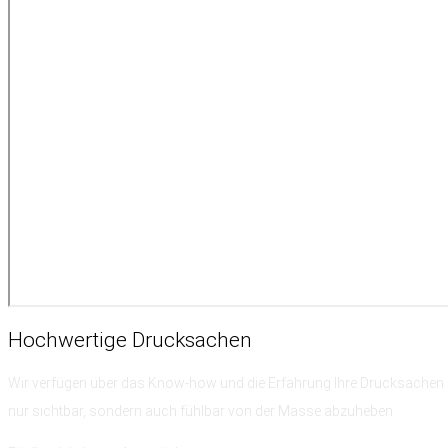
Hochwertige
Drucksachen
Wir verfügen über das Know-how
und die Erfahrung
Ihre Drucksachen 
nur sichtbar, sondern auch fühlbar von der Masse abzuheben.