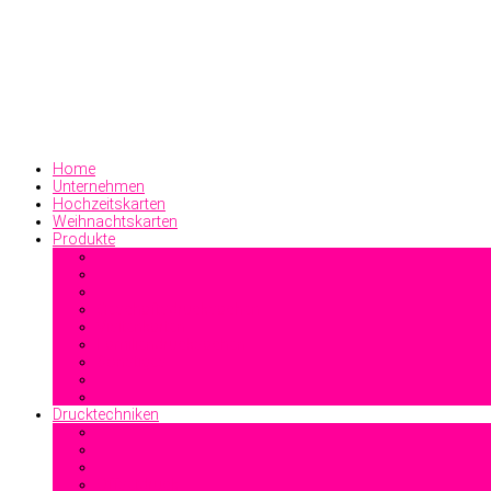
Home
Unternehmen
Hochzeitskarten
Weihnachtskarten
Produkte
Geschäftsdrucksachen
Visitenkarten
Familiendrucksachen
Sonstiges
Drucktechniken
Offsetdruck