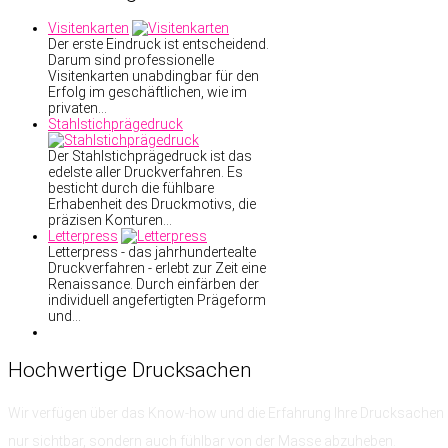
Visitenkarten
Der erste Eindruck ist entscheidend.
Darum sind professionelle
Visitenkarten unabdingbar für den
Erfolg im geschäftlichen, wie im
privaten…
Stahlstichprägedruck
Der Stahlstichprägedruck ist das
edelste aller Druckverfahren. Es
besticht durch die fühlbare
Erhabenheit des Druckmotivs, die
präzisen Konturen…
Letterpress
Letterpress - das jahrhundertealte
Druckverfahren - erlebt zur Zeit eine
Renaissance. Durch einfärben der
individuell angefertigten Prägeform
und…
Hochwertige
Drucksachen
Wir verfügen über das Know-how
und die Erfahrung
Ihre Drucksachen 
nur sichtbar, sondern auch fühlbar von der Masse abzuheben.