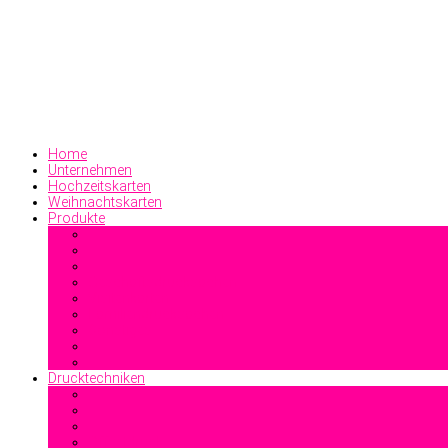
Home
Unternehmen
Hochzeitskarten
Weihnachtskarten
Produkte
Geschäftsdrucksachen
Visitenkarten
Familiendrucksachen
Sonstiges
Drucktechniken
Offsetdruck