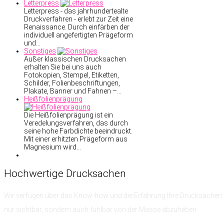
Letterpress
Letterpress - das jahrhundertealte
Druckverfahren - erlebt zur Zeit eine
Renaissance. Durch einfärben der
individuell angefertigten Prägeform
und…
Sonstiges
Außer klassischen Drucksachen
erhalten Sie bei uns auch
Fotokopien, Stempel, Etiketten,
Schilder, Folienbeschriftungen,
Plakate, Banner und Fahnen –…
Heißfolienprägung
Die Heißfolienprägung ist ein
Veredelungsverfahren, das durch
seine hohe Farbdichte beeindruckt.
Mit einer erhitzten Prägeform aus
Magnesium wird…
Hochwertige
Drucksachen
Wir verfügen über das Know-how
und die Erfahrung
Ihre Drucksachen 
nur sichtbar, sondern auch fühlbar von der Masse abzuheben.